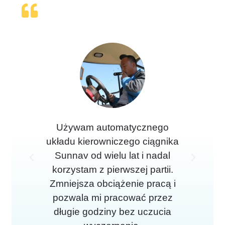
Używam automatycznego
Pr
układu kierowniczego ciągnika
użyc
Sunnav od wielu lat i nadal
P
N
korzystam z pierwszej partii.
o
a
Zmniejsza obciążenie pracą i
pozwala mi pracować przez
p
s
długie godziny bez uczucia
r
t