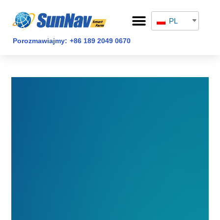
Przejdź
Nawigacja
Menu
do
postów
PL
STRONA GŁÓWNA
treści
Porozmawiajmy:
+86 189 2049 0670