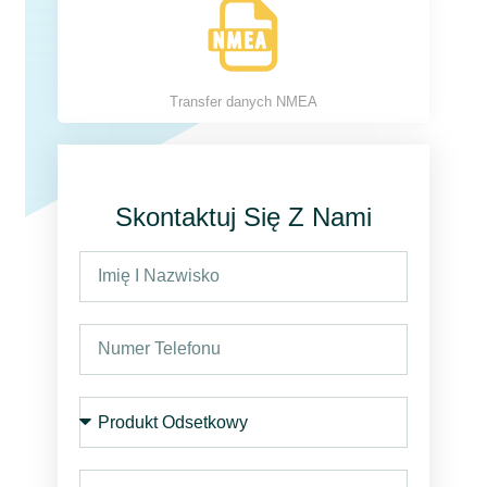
Transfer danych NMEA
Skontaktuj Się Z Nami
I
m
i
N
ę
u
i
m
Z
n
e
a
a
r
i
z
E
t