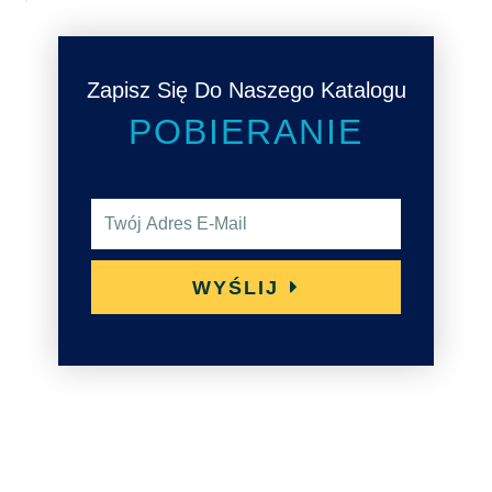
Zapisz Się Do Naszego Katalogu
POBIERANIE
A
d
r
WYŚLIJ
e
s
e
-
m
a
i