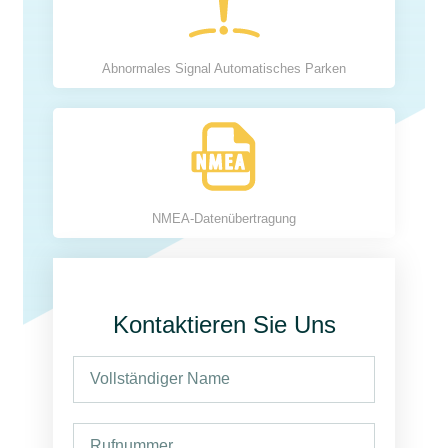
Abnormales Signal Automatisches Parken
NMEA-Datenübertragung
Kontaktieren Sie Uns
V
o
l
R