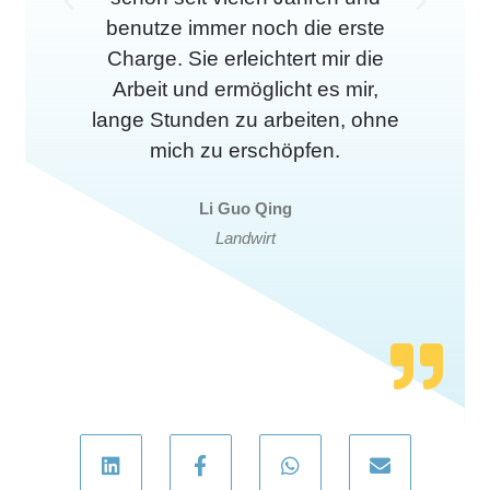
V
W
benutze immer noch die erste
o
e
Charge. Sie erleichtert mir die
Arbeit und ermöglicht es mir,
r
i
lange Stunden zu arbeiten, ohne
h
t
mich zu erschöpfen.
e
e
Li Guo Qing
r
r
Landwirt
i
g
e
L
F
Y
W
U
i
a
o
h
m
n
c
u
a
s