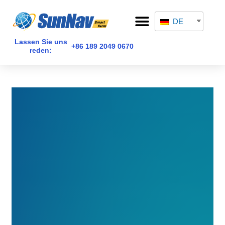
Zum
Nach
Menü
Inhalt
der
DE
springen
Navigation
Lassen Sie uns
+86 189 2049 0670
reden: