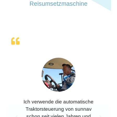
Reisumsetzmaschine
Ich verwende die automatische
Die
Traktorsteuerung von sunnav
ei
schon seit vielen Jahren und
in