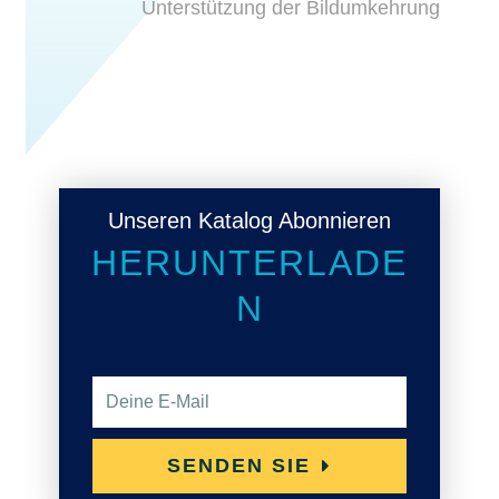
Unterstützung der Bildumkehrung
Unseren Katalog Abonnieren
HERUNTERLADE
N
E
-
M
SENDEN SIE
a