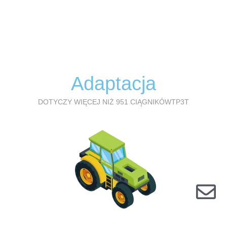
m
a
i
l
Adaptacja
DOTYCZY WIĘCEJ NIŻ 951 CIĄGNIKÓWTP3T