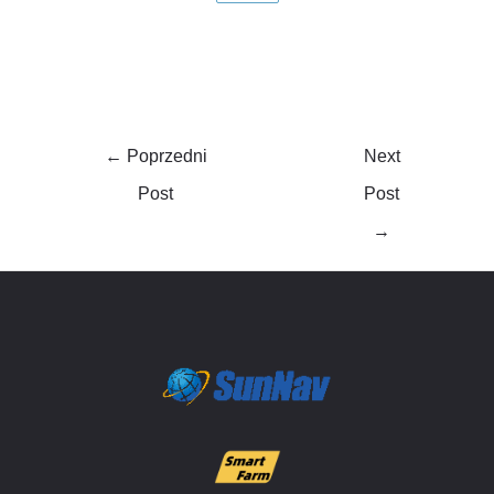
i
o
e
p
a
n
k
p
-
f
←
Poprzedni
Next
Post
Post
→