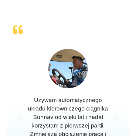
Używam automatycznego
Pr
układu kierowniczego ciągnika
użyc
Sunnav od wielu lat i nadal
P
N
korzystam z pierwszej partii.
o
a
Zmniejsza obciążenie pracą i