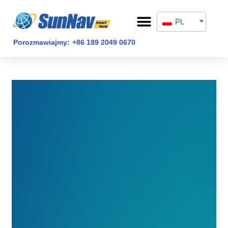
Przejdź
Nawigacja
Menu
do
postów
PL
STRONA GŁÓWNA
treści
Porozmawiajmy:
+86 189 2049 0670