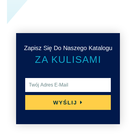
Zapisz Się Do Naszego Katalogu
ZA KULISAMI
A
d
r
WYŚLIJ
e
s
e
-