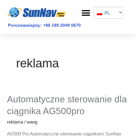
Przejdź
Menu
do
PL
STRONA GŁÓWNA
treści
Porozmawiajmy:
+86 189 2049 0670
reklama
Automatyczne sterowanie dla
Automatyczne
sterowanie
ciągnika AG500pro
dla
ciągnika
reklama
/
wang
AG500pro
AG500 Pro Automatyczne sterowanie ciągnikiem SunNav