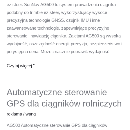
steer
ez steer. SunNav AG500 to system prowadzenia ciągnika
podobny do trimble ez steer, wykorzystujący wysoce
precyzyjną technologię GNSS, czujnik IMU i inne
zaawansowane technologie, zapewniające precyzyjne
sterowanie i nawigację ciągnika. Zaletami AG500 są wysoka
wydajność, oszczędność energii, precyzja, bezpieczeństwo i
przystępna cena. Może znacznie poprawić wydajność
Czytaj więcej "
Automatyczne sterowanie
Automatyczne
sterowanie
GPS dla ciągników rolniczych
GPS
dla
reklama
/
wang
ciągników
AG500 Automatyczne sterowanie GPS dla ciągników
rolniczych