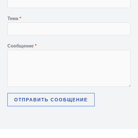
а
д
р
Тема
*
а
т
Сообщение
*
ОТПРАВИТЬ СООБЩЕНИЕ