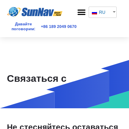
Перейти
Меню
к
RU
СВЯЗАТЬСЯ С
содержимому
Давайте
+86 189 2049 0670
поговорим:
Связаться с
Не стесняйтесь оставаться