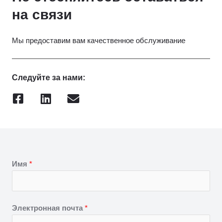
на связи
Мы предоставим вам качественное обслуживание
Следуйте за нами:
F
L
К
a
i
о
c
n
н
e
k
в
b
e
е
o
d
р
Имя
*
o
i
т
k
n
-
к
Электронная почта
*
в