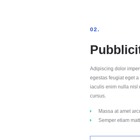
02.
Pubblici
Adipiscing dolor imper
egestas feugiat eget a
iaculis enim nulla nisl
cursus.
Massa at amet arc
Semper etiam matt