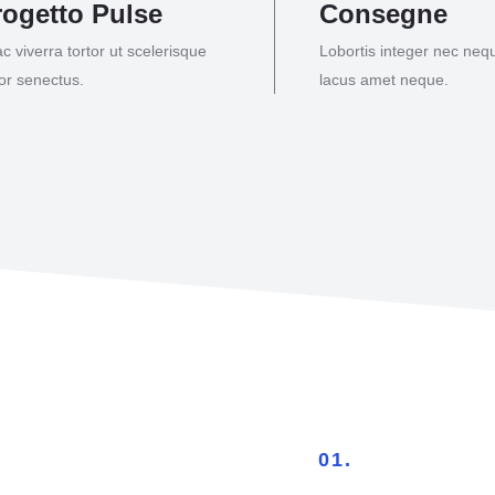
rogetto Pulse
Consegne
ac viverra tortor ut scelerisque
Lobortis integer nec neque
tor senectus.
lacus amet neque.
01.