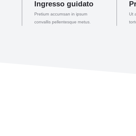
Ingresso guidato
P
Pretium accumsan in ipsum
Ut 
convallis pellentesque metus.
tor