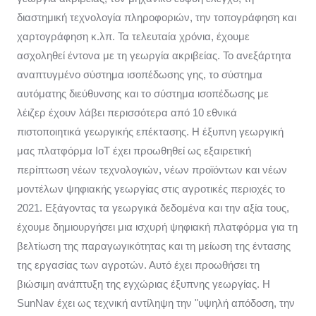
διαστημική τεχνολογία πληροφοριών, την τοπογράφηση και
χαρτογράφηση κ.λπ. Τα τελευταία χρόνια, έχουμε
ασχοληθεί έντονα με τη γεωργία ακριβείας. Το ανεξάρτητα
αναπτυγμένο σύστημα ισοπέδωσης γης, το σύστημα
αυτόματης διεύθυνσης και το σύστημα ισοπέδωσης με
λέιζερ έχουν λάβει περισσότερα από 10 εθνικά
πιστοποιητικά γεωργικής επέκτασης. Η έξυπνη γεωργική
μας πλατφόρμα IoT έχει προωθηθεί ως εξαιρετική
περίπτωση νέων τεχνολογιών, νέων προϊόντων και νέων
μοντέλων ψηφιακής γεωργίας στις αγροτικές περιοχές το
2021. Εξάγοντας τα γεωργικά δεδομένα και την αξία τους,
έχουμε δημιουργήσει μια ισχυρή ψηφιακή πλατφόρμα για τη
βελτίωση της παραγωγικότητας και τη μείωση της έντασης
της εργασίας των αγροτών. Αυτό έχει προωθήσει τη
βιώσιμη ανάπτυξη της εγχώριας έξυπνης γεωργίας. Η
SunNav έχει ως τεχνική αντίληψη την "υψηλή απόδοση, την