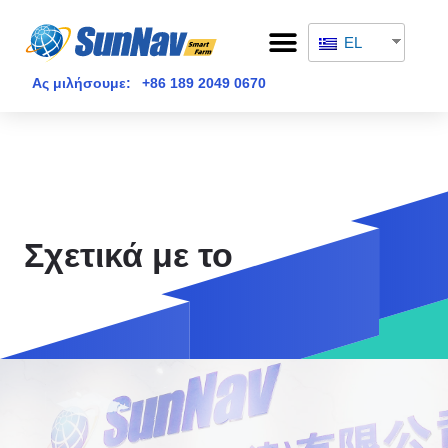
Μετάβαση
Μενού
στο
EL
ΑΡΧΙΚΉ ΣΕΛΊΔΑ
ΣΧΕΤΙΚΆ ΜΕ ΤΟ
περιεχόμενο
Ας μιλήσουμε:
+86 189 2049 0670
Σχετικά με το